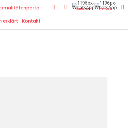
ormalitätenportal
Rathenow
Premnitz
m erklärt
Kontakt