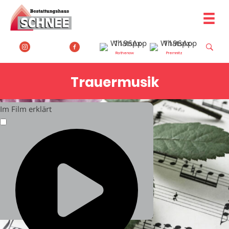
Zum
Inhalt
springen
Rathenow
Premnitz
Trauermusik
Im Film erklärt