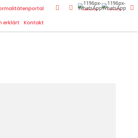
ormalitätenportal
Rathenow
Premnitz
m erklärt
Kontakt