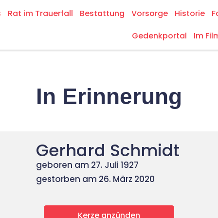
s
Rat im Trauerfall
Bestattung
Vorsorge
Historie
F
Gedenkportal
Im Fil
In Erinnerung
Gerhard Schmidt
geboren am 27. Juli 1927
gestorben am 26. März 2020
Kerze anzünden