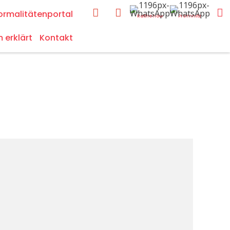
ormalitätenportal
Rathenow
Premnitz
m erklärt
Kontakt