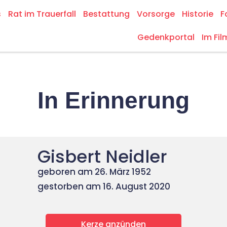
s
Rat im Trauerfall
Bestattung
Vorsorge
Historie
F
Gedenkportal
Im Fil
In Erinnerung
Gisbert Neidler
geboren am 26. März 1952
gestorben am 16. August 2020
Kerze anzünden