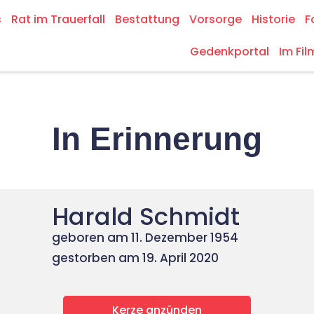
s
Rat im Trauerfall
Bestattung
Vorsorge
Historie
F
Gedenkportal
Im Fil
In Erinnerung
Harald Schmidt
geboren am 11. Dezember 1954
gestorben am 19. April 2020
Kerze anzünden