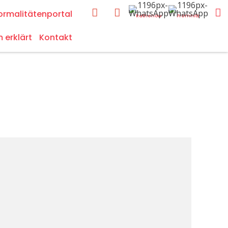
ormalitätenportal
Rathenow
Premnitz
m erklärt
Kontakt