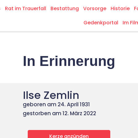
s
Rat im Trauerfall
Bestattung
Vorsorge
Historie
F
Gedenkportal
Im Fil
In Erinnerung
Ilse Zemlin
geboren am 24. April 1931
gestorben am 12. März 2022
Kerze anzünden