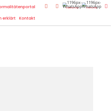
ormalitätenportal
Rathenow
Premnitz
m erklärt
Kontakt