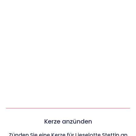
Kerze anzünden
Zünden Sie eine Kerze für Lieselotte Stettin an