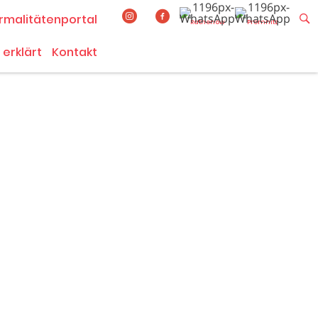
rmalitätenportal
Rathenow
Premnitz
 erklärt
Kontakt