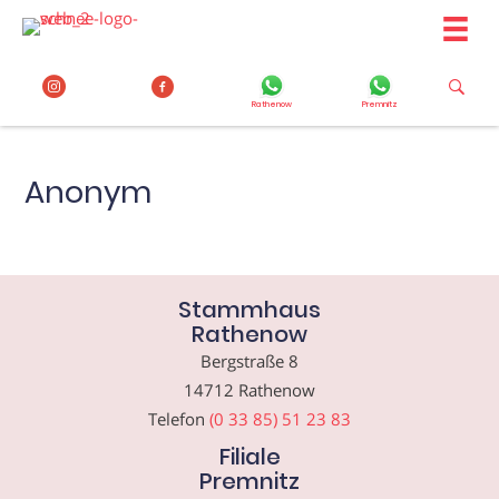
Zum
Inhalt
springen
Rathenow
Premnitz
Anonym
Stammhaus
Rathenow
Bergstraße 8
14712 Rathenow
Telefon
(0 33 85) 51 23 83
Filiale
Premnitz