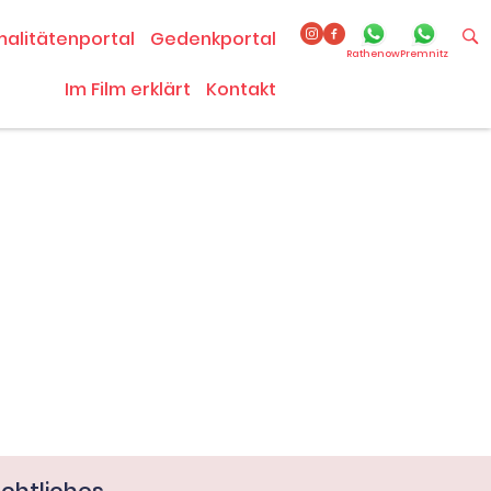
malitätenportal
Gedenkportal
Rathenow
Premnitz
Im Film erklärt
Kontakt