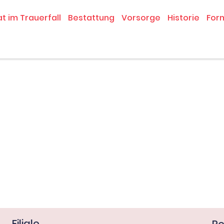
at im Trauerfall
Bestattung
Vorsorge
Historie
For
Filiale