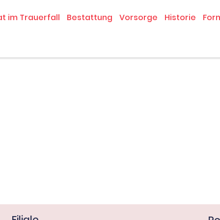
at im Trauerfall
Bestattung
Vorsorge
Historie
For
Filiale