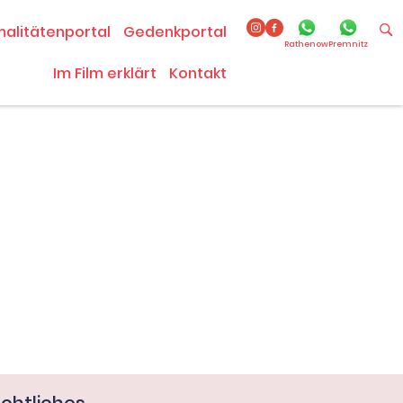
malitätenportal
Gedenkportal
Rathenow
Premnitz
Im Film erklärt
Kontakt