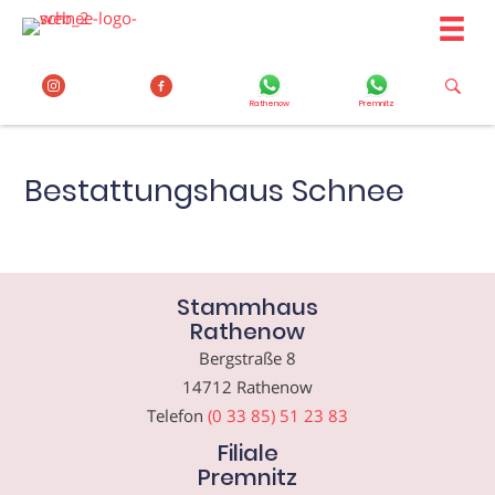
Zum
Inhalt
springen
Rathenow
Premnitz
Bestattungshaus Schnee
Stammhaus
Rathenow
Bergstraße 8
14712 Rathenow
Telefon
(0 33 85) 51 23 83
Filiale
Premnitz