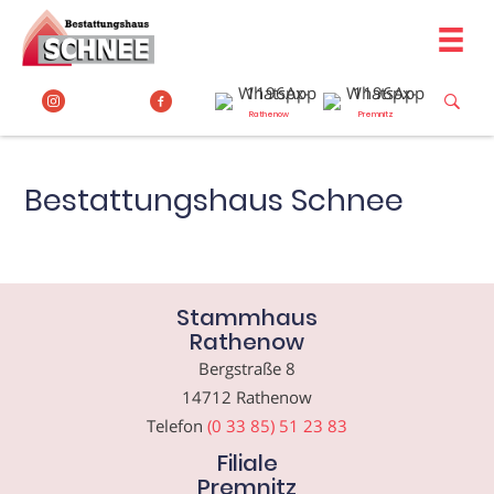
Zum
Inhalt
springen
Rathenow
Premnitz
Bestattungshaus Schnee
Stammhaus
Rathenow
Bergstraße 8
14712 Rathenow
Telefon
(0 33 85) 51 23 83
Filiale
Premnitz