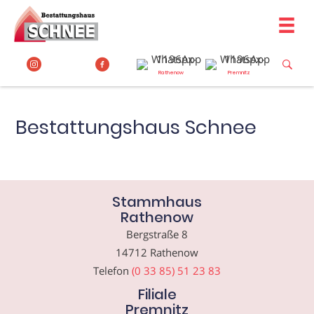
Zum
Inhalt
springen
Rathenow
Premnitz
Bestattungshaus Schnee
Stammhaus
Rathenow
Bergstraße 8
14712 Rathenow
Telefon
(0 33 85) 51 23 83
Filiale
Premnitz