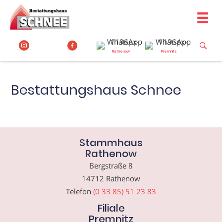
Zum
Inhalt
springen
Rathenow
Premnitz
Bestattungshaus Schnee
Stammhaus
Rathenow
Bergstraße 8
14712 Rathenow
Telefon
(0 33 85) 51 23 83
Filiale
Premnitz