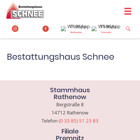
Zum
Inhalt
springen
Rathenow
Premnitz
Bestattungshaus Schnee
Stammhaus
Rathenow
Bergstraße 8
14712 Rathenow
Telefon
(0 33 85) 51 23 83
Filiale
Premnitz