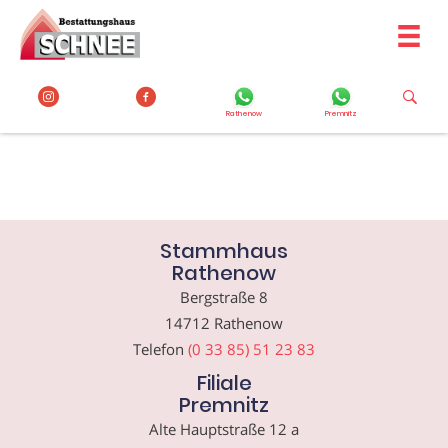
Zum
Inhalt
springen
Rathenow
Premnitz
Stammhaus
Rathenow
Bergstraße 8
14712 Rathenow
Telefon
(0 33 85) 51 23 83
Filiale
Premnitz
Alte Hauptstraße 12 a