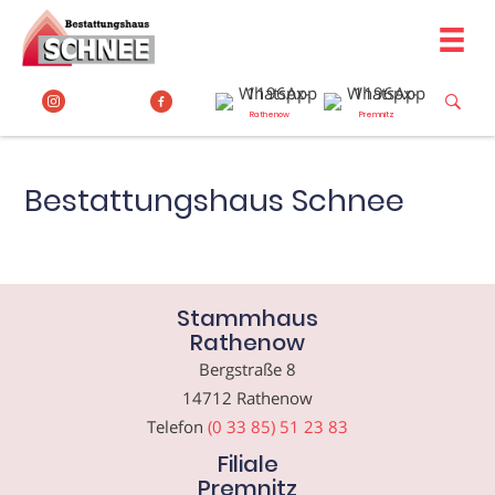
Zum
Inhalt
springen
Rathenow
Premnitz
Bestattungshaus Schnee
Stammhaus
Rathenow
Bergstraße 8
14712 Rathenow
Telefon
(0 33 85) 51 23 83
Filiale
Premnitz