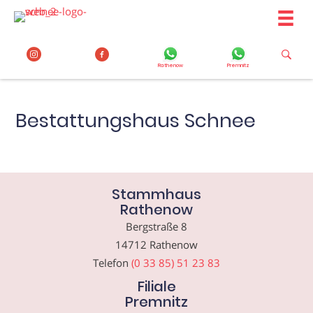
Zum
Inhalt
springen
Rathenow
Premnitz
Bestattungshaus Schnee
Stammhaus
Rathenow
Bergstraße 8
14712 Rathenow
Telefon
(0 33 85) 51 23 83
Filiale
Premnitz