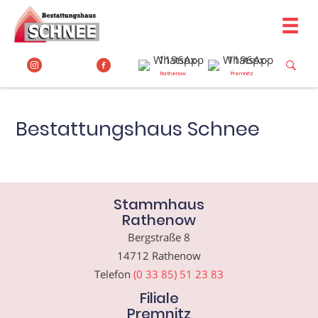
Zum
Inhalt
springen
Rathenow
Premnitz
Bestattungshaus Schnee
Stammhaus
Rathenow
Bergstraße 8
14712 Rathenow
Telefon
(0 33 85) 51 23 83
Filiale
Premnitz