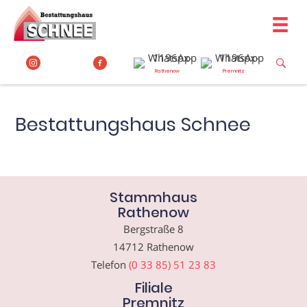
Zum
Inhalt
springen
Rathenow
Premnitz
Bestattungshaus Schnee
Stammhaus
Rathenow
Bergstraße 8
14712 Rathenow
Telefon
(0 33 85) 51 23 83
Filiale
Premnitz