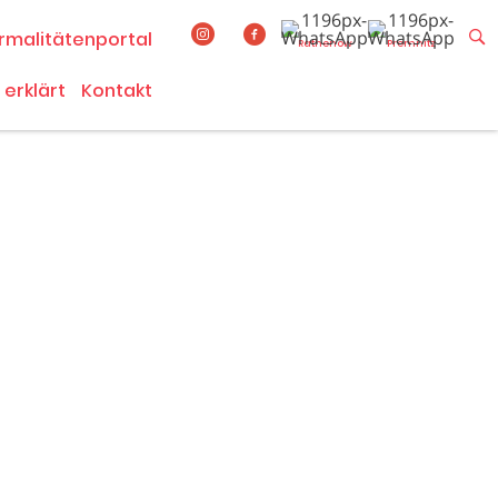
rmalitätenportal
Rathenow
Premnitz
 erklärt
Kontakt