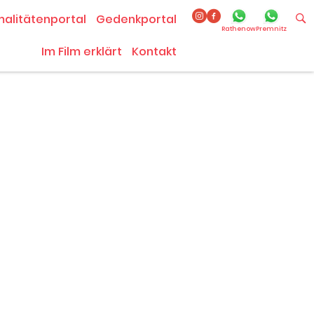
malitätenportal
Gedenkportal
Rathenow
Premnitz
Im Film erklärt
Kontakt