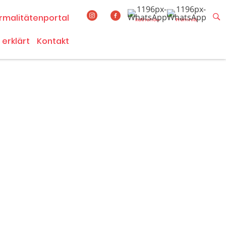
rmalitätenportal
Rathenow
Premnitz
 erklärt
Kontakt