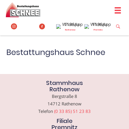
Zum
Inhalt
springen
Rathenow
Premnitz
Bestattungshaus Schnee
Stammhaus
Rathenow
Bergstraße 8
14712 Rathenow
Telefon
(0 33 85) 51 23 83
Filiale
Premnitz