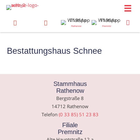
Zum
Inhalt
springen
Rathenow
Premnitz
Bestattungshaus Schnee
Stammhaus
Rathenow
Bergstraße 8
14712 Rathenow
Telefon
(0 33 85) 51 23 83
Filiale
Premnitz
Alte Hauptstraße 12 a