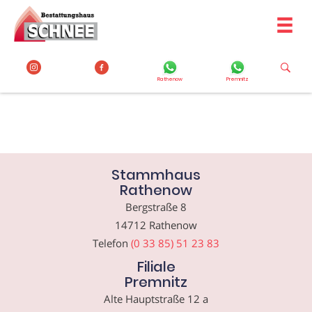
Zum
Inhalt
springen
Rathenow
Premnitz
Stammhaus
Rathenow
Bergstraße 8
14712 Rathenow
Telefon
(0 33 85) 51 23 83
Filiale
Premnitz
Alte Hauptstraße 12 a