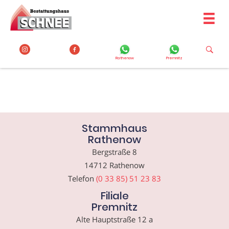
Zum
Inhalt
springen
Rathenow
Premnitz
Stammhaus
Rathenow
Bergstraße 8
14712 Rathenow
Telefon
(0 33 85) 51 23 83
Filiale
Premnitz
Alte Hauptstraße 12 a