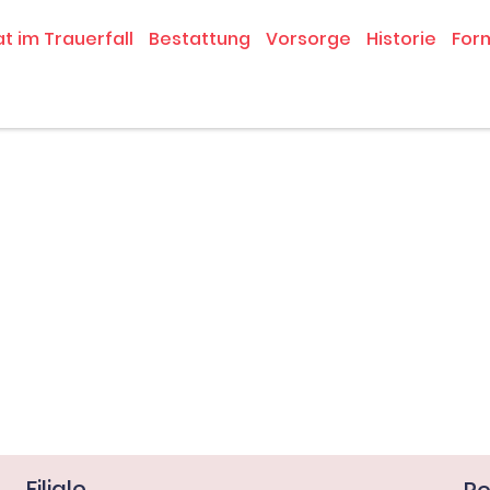
at im Trauerfall
Bestattung
Vorsorge
Historie
For
Filiale