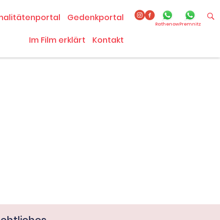
malitätenportal
Gedenkportal
Rathenow
Premnitz
Im Film erklärt
Kontakt