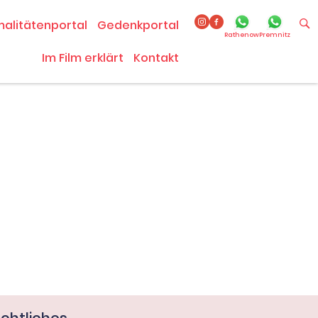
malitätenportal
Gedenkportal
Rathenow
Premnitz
Im Film erklärt
Kontakt