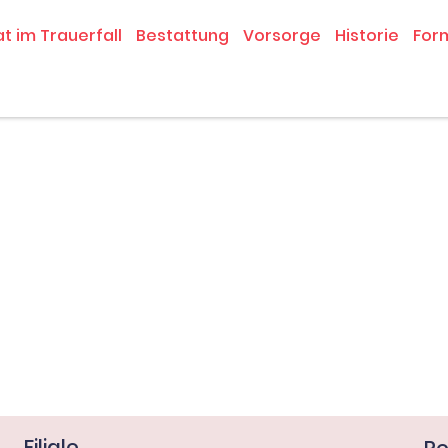
at im Trauerfall
Bestattung
Vorsorge
Historie
For
Filiale