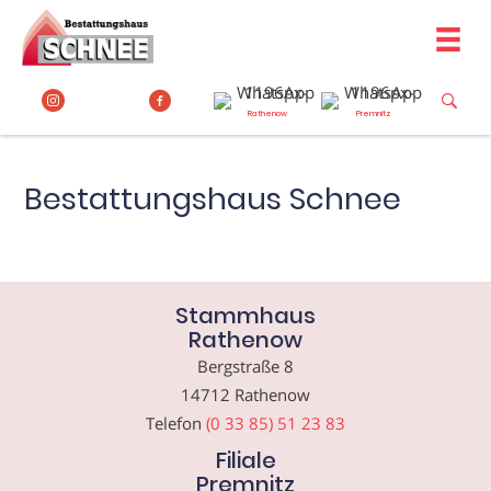
Zum
Inhalt
springen
Rathenow
Premnitz
Bestattungshaus Schnee
Stammhaus
Rathenow
Bergstraße 8
14712 Rathenow
Telefon
(0 33 85) 51 23 83
Filiale
Premnitz