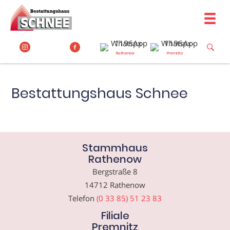
Zum
Inhalt
springen
Rathenow
Premnitz
Bestattungshaus Schnee
Stammhaus
Rathenow
Bergstraße 8
14712 Rathenow
Telefon
(0 33 85) 51 23 83
Filiale
Premnitz