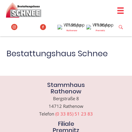
Zum
Inhalt
springen
Rathenow
Premnitz
Bestattungshaus Schnee
Stammhaus
Rathenow
Bergstraße 8
14712 Rathenow
Telefon
(0 33 85) 51 23 83
Filiale
Premnitz