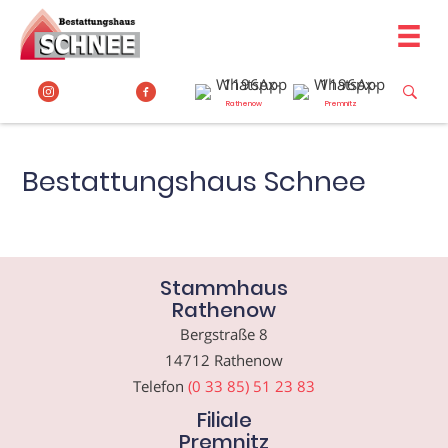
Zum
Inhalt
springen
Rathenow
Premnitz
Bestattungshaus Schnee
Stammhaus
Rathenow
Bergstraße 8
14712 Rathenow
Telefon
(0 33 85) 51 23 83
Filiale
Premnitz