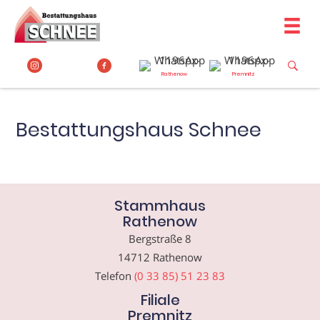
Zum
Inhalt
springen
Rathenow
Premnitz
Bestattungshaus Schnee
Stammhaus
Rathenow
Bergstraße 8
14712 Rathenow
Telefon
(0 33 85) 51 23 83
Filiale
Premnitz