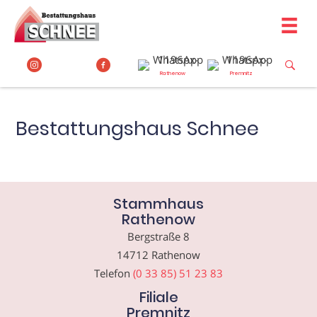
Zum
Inhalt
springen
Rathenow
Premnitz
Bestattungshaus Schnee
Stammhaus
Rathenow
Bergstraße 8
14712 Rathenow
Telefon
(0 33 85) 51 23 83
Filiale
Premnitz