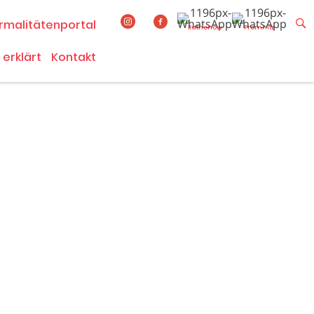
rmalitätenportal
Rathenow
Premnitz
 erklärt
Kontakt