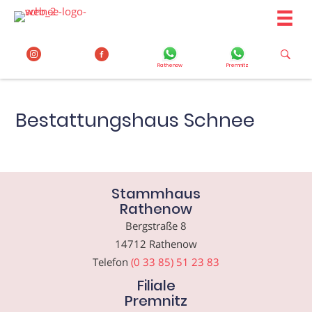
Zum
Inhalt
springen
Rathenow
Premnitz
Bestattungshaus Schnee
Stammhaus
Rathenow
Bergstraße 8
14712 Rathenow
Telefon
(0 33 85) 51 23 83
Filiale
Premnitz