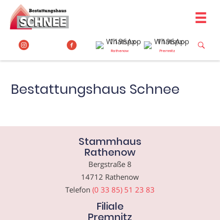
Zum
Inhalt
springen
Rathenow
Premnitz
Bestattungshaus Schnee
Stammhaus
Rathenow
Bergstraße 8
14712 Rathenow
Telefon
(0 33 85) 51 23 83
Filiale
Premnitz