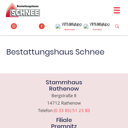
Zum
Inhalt
springen
Rathenow
Premnitz
Bestattungshaus Schnee
Stammhaus
Rathenow
Bergstraße 8
14712 Rathenow
Telefon
(0 33 85) 51 23 83
Filiale
Premnitz