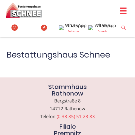
Zum
Inhalt
springen
Rathenow
Premnitz
Bestattungshaus Schnee
Stammhaus
Rathenow
Bergstraße 8
14712 Rathenow
Telefon
(0 33 85) 51 23 83
Filiale
Premnitz