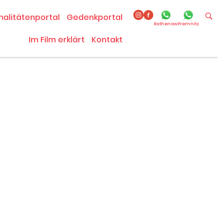
malitätenportal
Gedenkportal
Rathenow
Premnitz
Im Film erklärt
Kontakt