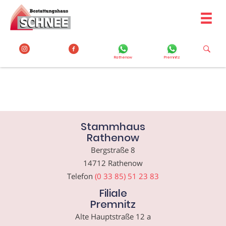
Zum
Inhalt
springen
Rathenow
Premnitz
Stammhaus
Rathenow
Bergstraße 8
14712 Rathenow
Telefon
(0 33 85) 51 23 83
Filiale
Premnitz
Alte Hauptstraße 12 a