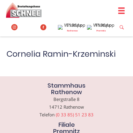
Zum
Inhalt
springen
Rathenow
Premnitz
Cornelia Ramin-Krzeminski
Stammhaus
Rathenow
Bergstraße 8
14712 Rathenow
Telefon
(0 33 85) 51 23 83
Filiale
Premnitz