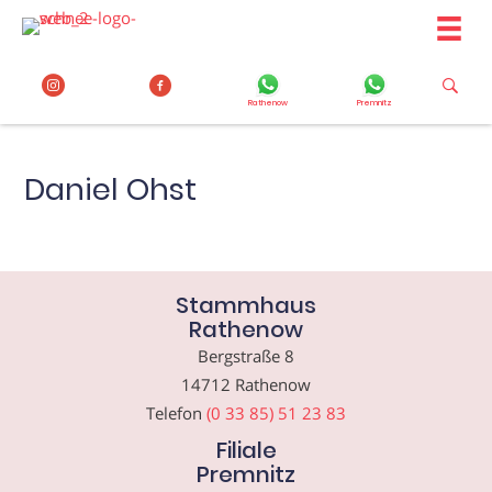
Zum
Inhalt
springen
Rathenow
Premnitz
Daniel Ohst
Stammhaus
Rathenow
Bergstraße 8
14712 Rathenow
Telefon
(0 33 85) 51 23 83
Filiale
Premnitz