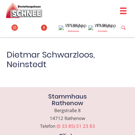
Zum
Inhalt
springen
Rathenow
Premnitz
Dietmar Schwarzloos,
Neinstedt
Stammhaus
Rathenow
Bergstraße 8
14712 Rathenow
Telefon
(0 33 85) 51 23 83