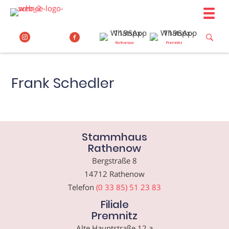
Zum
Inhalt
springen
Rathenow
Premnitz
Frank Schedler
Stammhaus
Rathenow
Bergstraße 8
14712 Rathenow
Telefon
(0 33 85) 51 23 83
Filiale
Premnitz
Alte Hauptstraße 12 a