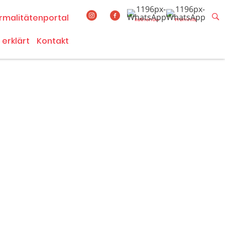
rmalitätenportal
Rathenow
Premnitz
 erklärt
Kontakt