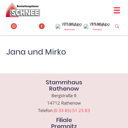
Zum
Inhalt
springen
Rathenow
Premnitz
Jana und Mirko
Stammhaus
Rathenow
Bergstraße 8
14712 Rathenow
Telefon
(0 33 85) 51 23 83
Filiale
Premnitz