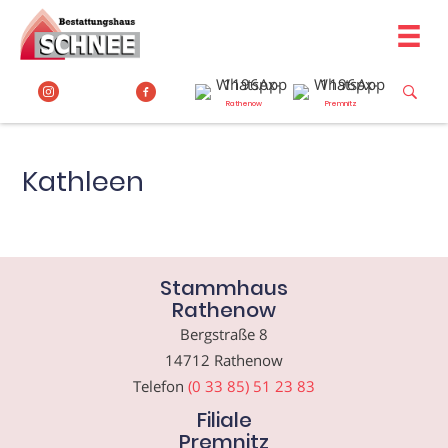
Zum
Inhalt
springen
Rathenow
Premnitz
Kathleen
Stammhaus
Rathenow
Bergstraße 8
14712 Rathenow
Telefon
(0 33 85) 51 23 83
Filiale
Premnitz